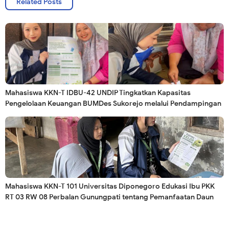
Related Posts
Mahasiswa KKN-T IDBU-42 UNDIP Tingkatkan Kapasitas
Pengelolaan Keuangan BUMDes Sukorejo melalui Pendampingan
Penyusunan Laporan Keuangan Berbasis Excel
Mahasiswa KKN-T 101 Universitas Diponegoro Edukasi Ibu PKK
RT 03 RW 08 Perbalan Gunungpati tentang Pemanfaatan Daun
Kelor menjadi Pudding Bergizi serta Pendampingan Anak di Era
Digital