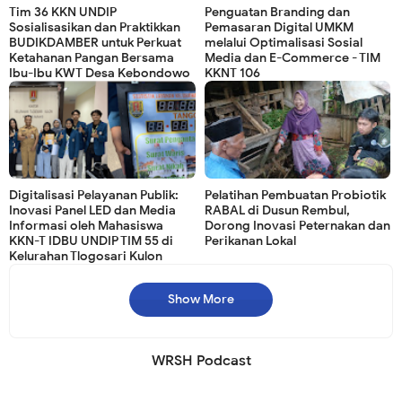
Tim 36 KKN UNDIP
Penguatan Branding dan
Sosialisasikan dan Praktikkan
Pemasaran Digital UMKM
BUDIKDAMBER untuk Perkuat
melalui Optimalisasi Sosial
Ketahanan Pangan Bersama
Media dan E-Commerce - TIM
Ibu-Ibu KWT Desa Kebondowo
KKNT 106
Digitalisasi Pelayanan Publik:
Pelatihan Pembuatan Probiotik
Inovasi Panel LED dan Media
RABAL di Dusun Rembul,
Informasi oleh Mahasiswa
Dorong Inovasi Peternakan dan
KKN-T IDBU UNDIP TIM 55 di
Perikanan Lokal
Kelurahan Tlogosari Kulon
Show More
WRSH Podcast