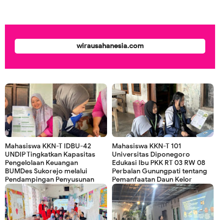
wirausahanesia.com
Mahasiswa KKN-T IDBU-42
Mahasiswa KKN-T 101
UNDIP Tingkatkan Kapasitas
Universitas Diponegoro
Pengelolaan Keuangan
Edukasi Ibu PKK RT 03 RW 08
BUMDes Sukorejo melalui
Perbalan Gunungpati tentang
Pendampingan Penyusunan
Pemanfaatan Daun Kelor
Laporan Keuangan Berbasis
menjadi Pudding Bergizi serta
Excel
Pendampingan Anak di Era
Digital