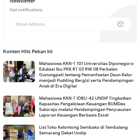
Newsletter
Get notifications
Konten Hits Pekan Ini
Mahasiswa KKN-T 101 Universitas Diponegoro
Edukasi Ibu PKK RT 03 RW 08 Perbalan
Gunungpati tentang Pemanfaatan Daun Kelor
menjadi Pudding Bergizi serta Pendampingan
Anak di Era Digital
Mahasiswa KKN-T IDBU-42 UNDIP Tingkatkan
Kapasitas Pengelolaan Keuangan BUMDes
Sukorejo melalui Pendampingan Penyusunan
Laporan Keuangan Berbasis Excel
List Toko Kelontong Sembako di Tembalang
Semarang Dekat Undip