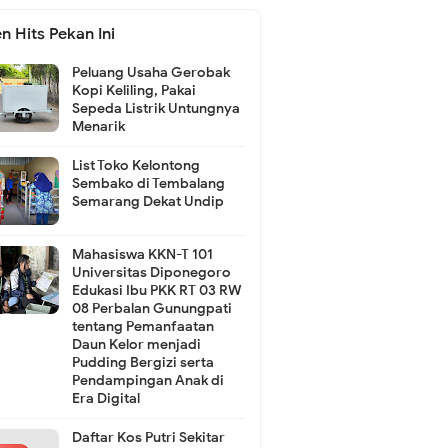
n Hits Pekan Ini
Peluang Usaha Gerobak
Kopi Keliling, Pakai
Sepeda Listrik Untungnya
Menarik
List Toko Kelontong
Sembako di Tembalang
Semarang Dekat Undip
Mahasiswa KKN-T 101
Universitas Diponegoro
Edukasi Ibu PKK RT 03 RW
08 Perbalan Gunungpati
tentang Pemanfaatan
Daun Kelor menjadi
Pudding Bergizi serta
Pendampingan Anak di
Era Digital
Daftar Kos Putri Sekitar