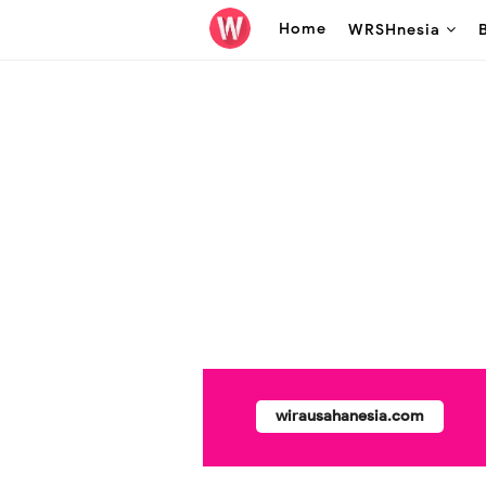
Home
WRSHnesia
wirausahanesia.com