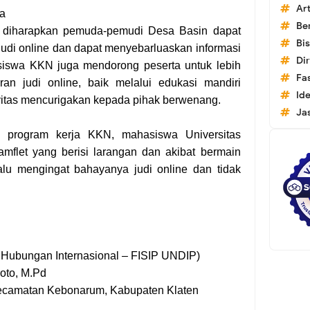
Art
a
Ber
 diharapkan pemuda-pemudi Desa Basin dapat
Bis
judi online dan dapat menyebarluaskan informasi
Dir
siswa KKN juga mendorong peserta untuk lebih
Fa
an judi online, baik melalui edukasi mandiri
Id
itas mencurigakan kepada pihak berwenang.
Ja
n program kerja KKN, mahasiswa Universitas
flet yang berisi larangan dan akibat bermain
alu mengingat bahayanya judi online dan tidak
 Hubungan Internasional – FISIP UNDIP)
oto, M.Pd
 Kecamatan Kebonarum, Kabupaten Klaten