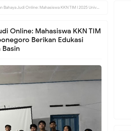
udi Online: Mahasiswa KKN TIM I 2025 Universitas Diponegoro Berikan Edukasi kepada Pemuda Desa Basin
udi Online: Mahasiswa KKN TIM
iponegoro Berikan Edukasi
 Basin