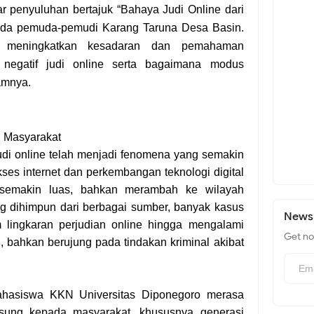
lar penyuluhan bertajuk
“Bahaya Judi Online dari
da pemuda-pemudi Karang Taruna Desa Basin.
uk meningkatkan kesadaran dan pemahaman
negatif judi online serta bagaimana modus
lamnya.
i Masyarakat
judi online telah menjadi fenomena yang semakin
ses internet dan perkembangan teknologi digital
i semakin luas, bahkan merambah ke wilayah
g dihimpun dari berbagai sumber, banyak kasus
Newsl
m lingkaran perjudian online hingga mengalami
Get no
n, bahkan berujung pada tindakan kriminal akibat
mahasiswa KKN Universitas Diponegoro merasa
sung kepada masyarakat, khususnya generasi