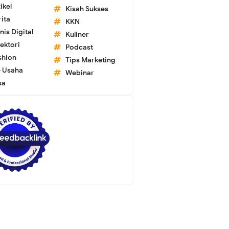
ikel
Kisah Sukses
ita
KKN
nis Digital
Kuliner
ektori
Podcast
shion
Tips Marketing
e Usaha
Webinar
sa